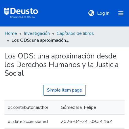
(current)
Log In
Home
Investigación
Capítulos de libros
DeustoTeka
Los ODS: una aproximación desde los Derechos Humanos y la Justicia Social
Los ODS: una aproximación desde
Communities
los Derechos Humanos y la Justicia
&
Collections
Social
All of DSpace
Simple item page
dc.contributor.author
Gómez Isa, Felipe
Statistics
dc.date.accessioned
2026-04-24T09:34:16Z
Policies