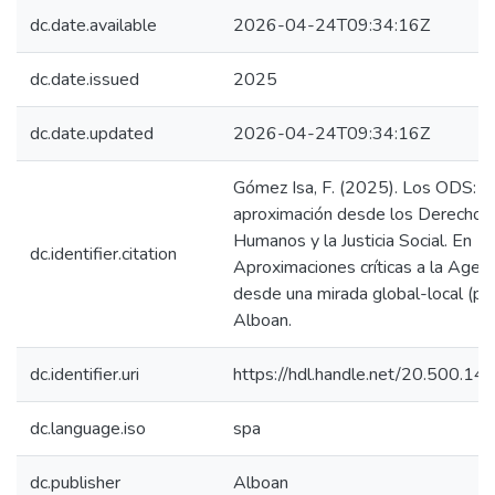
dc.date.available
2026-04-24T09:34:16Z
dc.date.issued
2025
dc.date.updated
2026-04-24T09:34:16Z
Gómez Isa, F. (2025). Los ODS: u
aproximación desde los Derechos
Humanos y la Justicia Social. En
dc.identifier.citation
Aproximaciones críticas a la Age
desde una mirada global-local (pp
Alboan.
dc.identifier.uri
https://hdl.handle.net/20.500.1
dc.language.iso
spa
dc.publisher
Alboan