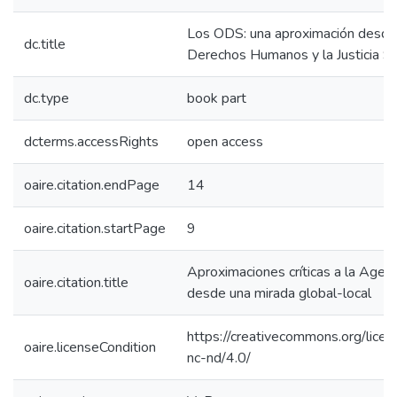
Los ODS: una aproximación desde
dc.title
Derechos Humanos y la Justicia So
dc.type
book part
dcterms.accessRights
open access
oaire.citation.endPage
14
oaire.citation.startPage
9
Aproximaciones críticas a la Age
oaire.citation.title
desde una mirada global-local
https://creativecommons.org/licen
oaire.licenseCondition
nc-nd/4.0/