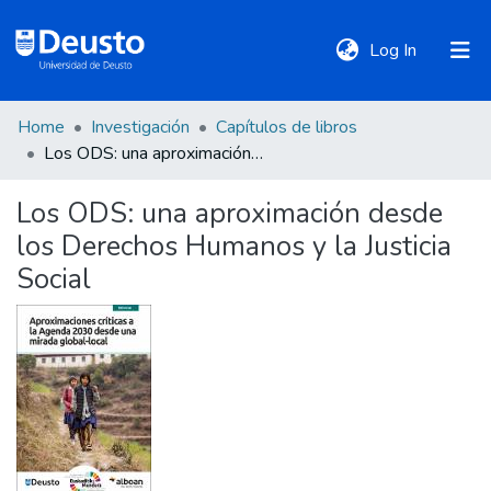
(current)
Log In
Home
Investigación
Capítulos de libros
DeustoTeka
Los ODS: una aproximación desde los Derechos Humanos y la Justicia Social
Los ODS: una aproximación desde
Communities
los Derechos Humanos y la Justicia
&
Collections
Social
All of DSpace
Statistics
Policies