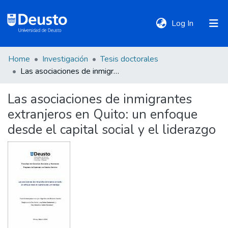
(current)
Log In
Home
Investigación
Tesis doctorales
DeustoTeka
Las asociaciones de inmigrantes extranjeros en Quito: un enfoque desde el capital social y el liderazgo
Las asociaciones de inmigrantes
Communities
extranjeros en Quito: un enfoque
&
Collections
desde el capital social y el liderazgo
All of DSpace
Statistics
Policies