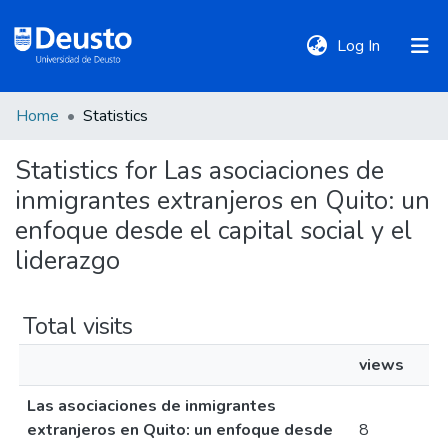
(current)
Log In
Home
Statistics
DeustoTeka
Statistics for Las asociaciones de
inmigrantes extranjeros en Quito: un
Communities
&
enfoque desde el capital social y el
Collections
liderazgo
All of DSpace
Total visits
views
Policies
Las asociaciones de inmigrantes
extranjeros en Quito: un enfoque desde
8