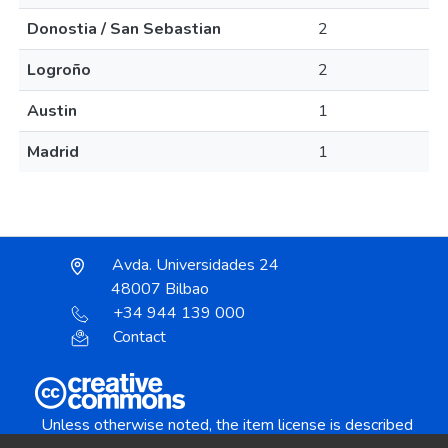
Donostia / San Sebastian
2
Logroño
2
Austin
1
Madrid
1
Avda. Universidades 24
48007 Bilbao
+34 944 139 000
Contact
Unless otherwise noted, the item license is described