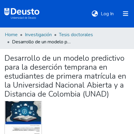
(current)
Log In
Home
Investigación
Tesis doctorales
DeustoTeka
Desarrollo de un modelo predictivo para la deserción temprana en estudiantes de primera matrícula en la Universidad Nacional Abierta y a Distancia de Colombia (UNAD)
Desarrollo de un modelo predictivo
Communities
para la deserción temprana en
&
Collections
estudiantes de primera matrícula en
la Universidad Nacional Abierta y a
All of DSpace
Distancia de Colombia (UNAD)
Statistics
Policies