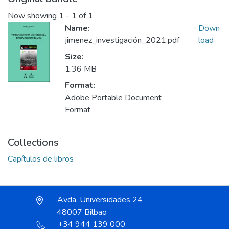
Now showing
1 - 1 of 1
Name:
Down
jimenez_investigación_2021.pdf
load
Size:
1.36 MB
Format:
Adobe Portable Document
Format
Collections
Capítulos de libros
Avda. Universidades 24
48007 Bilbao
+34 944 139 000