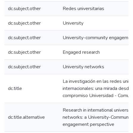
dc.subject.other
Redes universitarias
dc.subject.other
University
dc.subject.other
University-community engagemen
dc.subject.other
Engaged research
dc.subject.other
University networks
La investigación en las redes unive
dc.title
internacionales: una mirada desde 
compromiso Universidad - Comun
Research in international universit
dc.title.alternative
networks: a University-Communit
engagement perspective