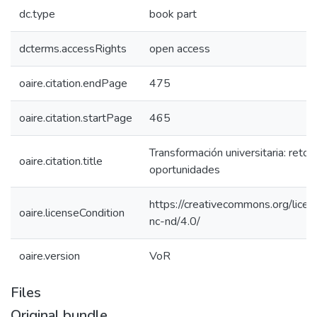
dc.type
book part
dcterms.accessRights
open access
oaire.citation.endPage
475
oaire.citation.startPage
465
Transformación universitaria: retos
oaire.citation.title
oportunidades
https://creativecommons.org/licen
oaire.licenseCondition
nc-nd/4.0/
oaire.version
VoR
Files
Original bundle