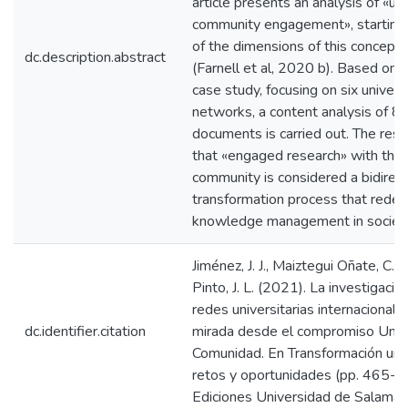
article presents an analysis of «uni
community engagement», starting
of the dimensions of this concept:
dc.description.abstract
(Farnell et al, 2020 b). Based on a
case study, focusing on six univers
networks, a content analysis of 83 
documents is carried out. The res
that «engaged research» with the
community is considered a bidirect
transformation process that redef
knowledge management in society
Jiménez, J. J., Maiztegui Oñate, C., 
Pinto, J. L. (2021). La investigació
redes universitarias internacionale
dc.identifier.citation
mirada desde el compromiso Univ
Comunidad. En Transformación unive
retos y oportunidades (pp. 465-4
Ediciones Universidad de Salaman