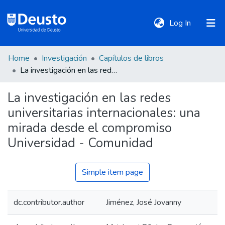
(current)
Log In
Home
Investigación
Capítulos de libros
DeustoTeka
La investigación en las redes universitarias internacionales: una mirada desde el compromiso Universidad - Comunidad
La investigación en las redes
Communities
universitarias internacionales: una
&
Collections
mirada desde el compromiso
Universidad - Comunidad
All of DSpace
Simple item page
Statistics
dc.contributor.author
Jiménez, José Jovanny
Policies