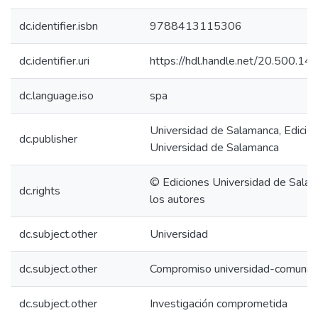
dc.identifier.isbn
9788413115306
dc.identifier.uri
https://hdl.handle.net/20.500.1
dc.language.iso
spa
Universidad de Salamanca, Edicio
dc.publisher
Universidad de Salamanca
© Ediciones Universidad de Sala
dc.rights
los autores
dc.subject.other
Universidad
dc.subject.other
Compromiso universidad-comunid
dc.subject.other
Investigación comprometida