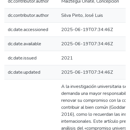
dc.contributor.author
Maiztegui Oñate, Concepción
dc.contributor.author
Silva Pinto, José Luis
dc.date.accessioned
2025-06-19T07:34:46Z
dc.date.available
2025-06-19T07:34:46Z
dc.date.issued
2021
dc.date.updated
2025-06-19T07:34:46Z
A la investigación universitaria se 
demanda una mayor responsabilid
renovar su compromiso con la com
contribuir al bien común (Goddard e
2016), como lo recuerdan las inst
internacionales. Este artículo pres
análisis del «compromiso universi