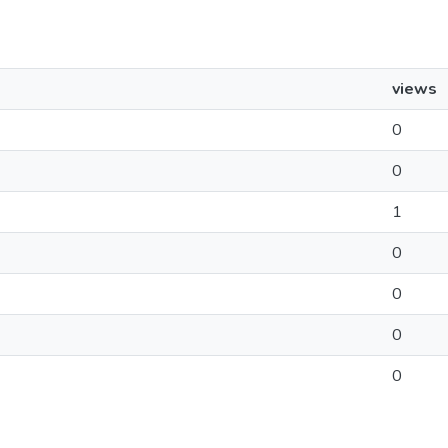
views
0
0
1
0
0
0
0