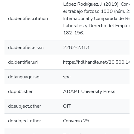
López Rodríguez, J. (2019). Conve
el trabajo forzoso 1930 (núm. 29)
dc.identifier.citation
Internacional y Comparada de Rel
Laborales y Derecho del Empleo, 
182-196.
dc.identifier.eissn
2282-2313
dc.identifier.uri
https://hdl.handle.net/20.500.1
dc.language.iso
spa
dc.publisher
ADAPT University Press
dc.subject.other
OIT
dc.subject.other
Convenio 29