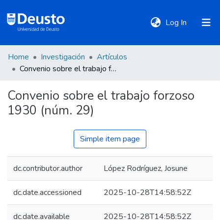
(current)
Log In
Home
Investigación
Artículos
DeustoTeka
Convenio sobre el trabajo forzoso 1930 (núm. 29)
Convenio sobre el trabajo forzoso
Communities
1930 (núm. 29)
&
Collections
Simple item page
All of DSpace
dc.contributor.author
López Rodríguez, Josune
Statistics
dc.date.accessioned
2025-10-28T14:58:52Z
Policies
dc.date.available
2025-10-28T14:58:52Z