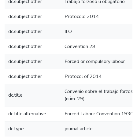
dc.subject.other
Trabajo forzoso u obligatorio
dc.subject.other
Protocolo 2014
dc.subject.other
ILO
dc.subject.other
Convention 29
dc.subject.other
Forced or compulsory labour
dc.subject.other
Protocol of 2014
Convenio sobre el trabajo forzos
dc.title
(núm. 29)
dc.title.alternative
Forced Labour Convention 1930 (
dc.type
journal article