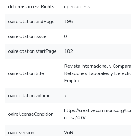
dcterms.accessRights
open access
oaire.citation.endPage
196
oaire.citation.issue
0
oaire.citation.startPage
182
Revista Internacional y Comparad
oaire.citation.title
Relaciones Laborales y Derecho d
Empleo
oaire.citation.volume
7
https://creativecommons.org/licen
oaire.licenseCondition
nc-sa/4.0/
oaire.version
VoR