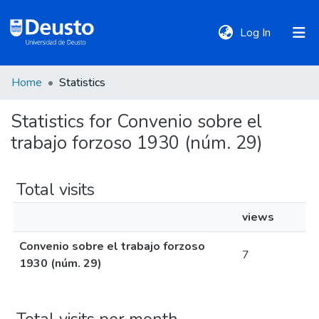
(current)
Log In
Home
Statistics
DeustoTeka
Statistics for Convenio sobre el
trabajo forzoso 1930 (núm. 29)
Communities
&
Collections
Total visits
views
All of DSpace
Convenio sobre el trabajo forzoso
7
1930 (núm. 29)
Policies