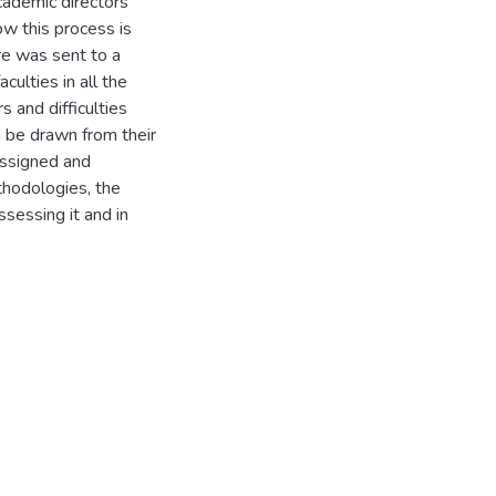
cademic directors
ow this process is
re was sent to a
ulties in all the
 and difficulties
 be drawn from their
assigned and
thodologies, the
ssessing it and in