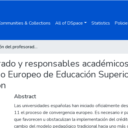
Communities & Collections
All of DSpace
Statistics
Policie
Percepción del profesorado y responsables académicos sobre el proceso de implantación del Espacio Europeo de Educación Superior en diversas titulaciones de educación
rado y responsables académicos
io Europeo de Educación Superio
ón
Abstract
Las universidades españolas han iniciado oficialmente de
11 el proceso de convergencia europeo. Es necesario ir p
que favorecen u obstaculizan la implementación del crédit
cambio del modelo pedagógico tradicional hacia uno más 