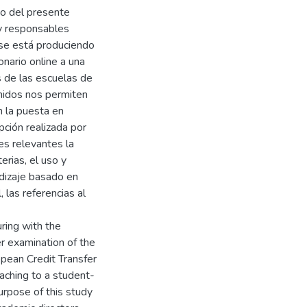
to del presente
 y responsables
 se está produciendo
onario online a una
de las escuelas de
nidos nos permiten
n la puesta en
pción realizada por
es relevantes la
erias, el uso y
ndizaje basado en
 las referencias al
ring with the
r examination of the
opean Credit Transfer
aching to a student-
rpose of this study