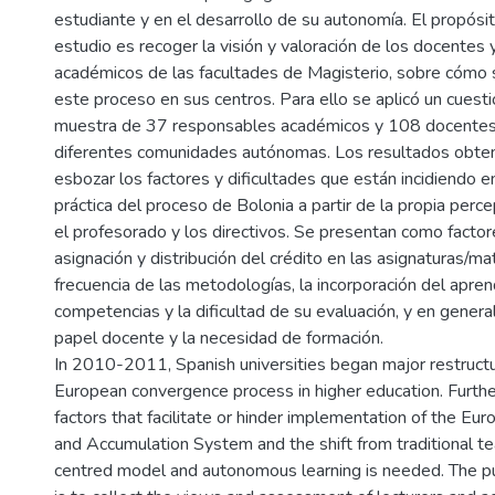
estudiante y en el desarrollo de su autonomía. El propósi
estudio es recoger la visión y valoración de los docentes
académicos de las facultades de Magisterio, sobre cómo
este proceso en sus centros. Para ello se aplicó un cuesti
muestra de 37 responsables académicos y 108 docentes 
diferentes comunidades autónomas. Los resultados obte
esbozar los factores y dificultades que están incidiendo e
práctica del proceso de Bolonia a partir de la propia perce
el profesorado y los directivos. Se presentan como factor
asignación y distribución del crédito en las asignaturas/mat
frecuencia de las metodologías, la incorporación del apre
competencias y la dificultad de su evaluación, y en general,
papel docente y la necesidad de formación.
In 2010-2011, Spanish universities began major restructu
European convergence process in higher education. Furthe
factors that facilitate or hinder implementation of the Eur
and Accumulation System and the shift from traditional te
centred model and autonomous learning is needed. The pu