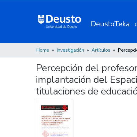
DeustoTeka
Home
Investigación
Artículos
Percepción del profeso
implantación del Espac
titulaciones de educaci