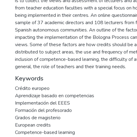
is to collect the views and assessment of lecturers and a
from teacher education faculties with a special focus on h
being implemented in their centres. An online questionnai
sample of 37 academic directors and 108 lecturers from fac
Spanish autonomous communities. An outline of the factors
impacting the implementation of the Bologna Process can
views. Some of these factors are how credits should be 
distributed to subject areas, the use and frequency of me
inclusion of competence-based learning, the difficulty of a
general, the role of teachers and their training needs.
Keywords
Crédito europeo
Aprendizaje basado en competencias
Implementación del EEES
Formación del profesorado
Grados de magisterio
European credits
Competence-based learning