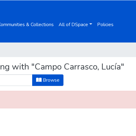
Communities & Collections
All of DSpace
Policies
ing with "Campo Carrasco, Lucía"
Browse