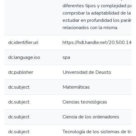
diferentes tipos y complejidad par
comprobar la adaptabilidad de la té
estudiar en profundidad los parám
relacionados con la misma.
dc.identifier.uri
https://hdl.handle.net/20.500.14
dc.language.iso
spa
dc.publisher
Universidad de Deusto
dc.subject
Matemáticas
dc.subject
Ciencias tecnológicas
dc.subject
Ciencia de los ordenadores
dc.subject
Tecnología de los sistemas de tra