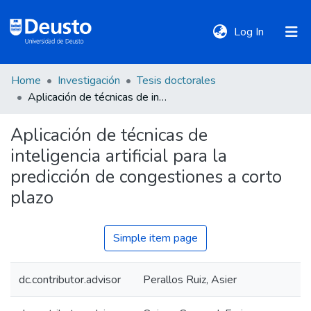
(current)
Log In
Home
Investigación
Tesis doctorales
DeustoTeka
Aplicación de técnicas de inteligencia artificial para la predicción de congestiones a corto plazo
Aplicación de técnicas de
Communities
inteligencia artificial para la
&
Collections
predicción de congestiones a corto
plazo
All of DSpace
Simple item page
Statistics
dc.contributor.advisor
Perallos Ruiz, Asier
Policies