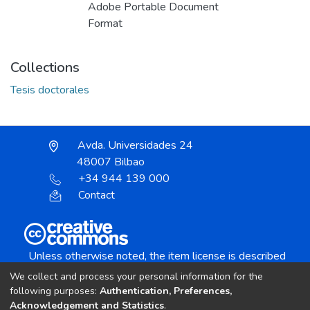
Adobe Portable Document
Format
Collections
Tesis doctorales
Avda. Universidades 24
48007 Bilbao
+34 944 139 000
Contact
Unless otherwise noted, the item license is described
as:
We collect and process your personal information for the
Creative Commons Attribution-NonCommercial-
following purposes:
Authentication, Preferences,
NoDerivs 4.0 License
Acknowledgement and Statistics
.