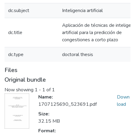
dc.subject
Inteligencia artificial
Aplicación de técnicas de inteligenc
dc.title
artificial para la predicción de
congestiones a corto plazo
dc.type
doctoral thesis
Files
Original bundle
Now showing
1 - 1 of 1
Name:
Down
1707125690_523691.pdf
load
Size:
32.15 MB
Format: