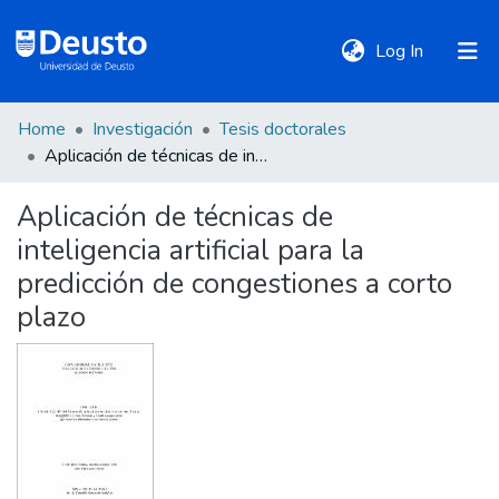
(current)
Log In
Home
Investigación
Tesis doctorales
DeustoTeka
Aplicación de técnicas de inteligencia artificial para la predicción de congestiones a corto plazo
Aplicación de técnicas de
Communities
inteligencia artificial para la
&
Collections
predicción de congestiones a corto
plazo
All of DSpace
Statistics
Policies