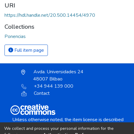
URI
https://hdl.handle.net/20.500.14454/4970
Collections
Ponencias
Full item page
Avda. Universidades 24
48007 Bilbao
+34 944 139 000
Contact
Unless otherwise noted, the item license is described
as:
We collect and process your personal information for the