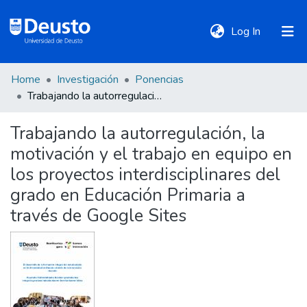
(current)
Log In
Home
Investigación
Ponencias
DeustoTeka
Trabajando la autorregulación, la motivación y el trabajo en equipo en los proyectos interdisciplinares del grado en Educación Primaria a través de Google Sites
Trabajando la autorregulación, la
Communities
motivación y el trabajo en equipo en
&
Collections
los proyectos interdisciplinares del
grado en Educación Primaria a
All of DSpace
través de Google Sites
Statistics
Policies