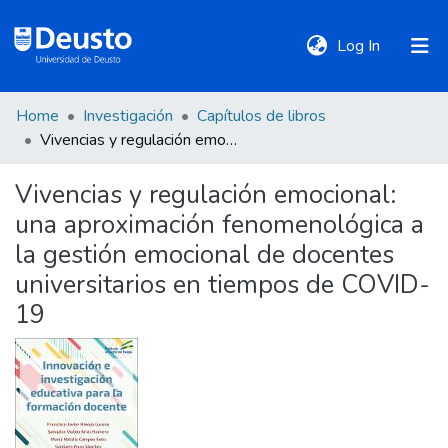
(current)
Log In
Home
Investigación
Capítulos de libros
DeustoTeka
Vivencias y regulación emocional: una aproximación fenomenológica a la gestión emocional de docentes universitarios en tiempos de COVID-19
Vivencias y regulación emocional:
Communities
una aproximación fenomenológica a
&
Collections
la gestión emocional de docentes
universitarios en tiempos de COVID-
All of DSpace
19
Statistics
Policies