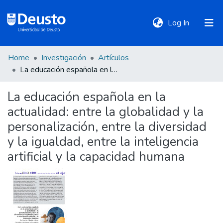
(current)
Log In
Home
Investigación
Artículos
DeustoTeka
La educación española en la actualidad: entre la globalidad y la personalización, entre la diversidad y la igualdad, entre la inteligencia artificial y la capacidad humana
La educación española en la
Communities
actualidad: entre la globalidad y la
&
Collections
personalización, entre la diversidad
y la igualdad, entre la inteligencia
All of DSpace
artificial y la capacidad humana
Statistics
Policies