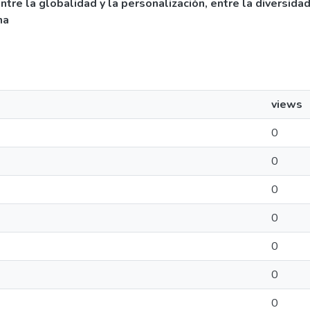
tre la globalidad y la personalización, entre la diversidad 
na
views
0
0
0
0
0
0
0