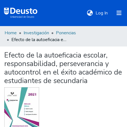
(current)
Log In
Home
Investigación
Ponencias
DeustoTeka
Efecto de la autoeficacia escolar, responsabilidad, perseverancia y autocontrol en el éxito académico de estudiantes de secundaria
Efecto de la autoeficacia escolar,
Communities
responsabilidad, perseverancia y
&
Collections
autocontrol en el éxito académico de
estudiantes de secundaria
All of DSpace
Statistics
Policies