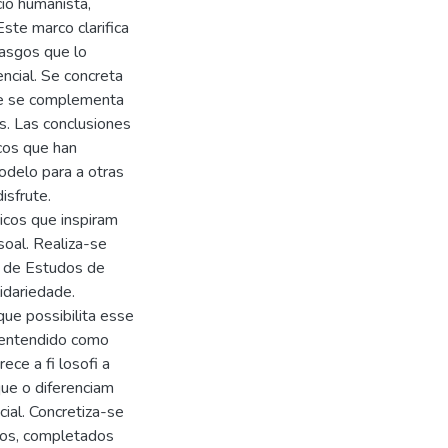
cio humanista,
ste marco clarifica
rasgos que lo
ncial. Se concreta
que se complementa
s. Las conclusiones
icos que han
odelo para a otras
isfrute.
icos que inspiram
oal. Realiza-se
o de Estudos de
idariedade.
que possibilita esse
, entendido como
ce a fi losofi a
que o diferenciam
ial. Concretiza-se
nos, completados