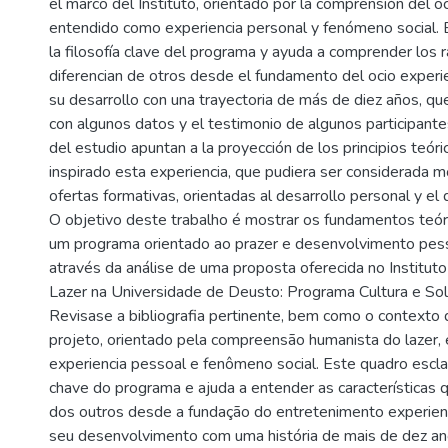
el marco del Instituto, orientado por la comprensión del o
entendido como experiencia personal y fenómeno social. E
la filosofía clave del programa y ayuda a comprender los 
diferencian de otros desde el fundamento del ocio experie
su desarrollo con una trayectoria de más de diez años, 
con algunos datos y el testimonio de algunos participante
del estudio apuntan a la proyección de los principios teór
inspirado esta experiencia, que pudiera ser considerada m
ofertas formativas, orientadas al desarrollo personal y el d
O objetivo deste trabalho é mostrar os fundamentos teór
um programa orientado ao prazer e desenvolvimento pess
através da análise de uma proposta oferecida no Institut
Lazer na Universidade de Deusto: Programa Cultura e Sol
Revisase a bibliografia pertinente, bem como o contexto 
projeto, orientado pela compreensão humanista do lazer
experiencia pessoal e fenômeno social. Este quadro esclare
chave do programa e ajuda a entender as características 
dos outros desde a fundação do entretenimento experienc
seu desenvolvimento com uma história de mais de dez a