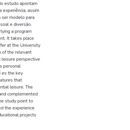
 do estudo apontam
a experiência, assim
a ser modelo para
soal e diversão.
rlying a program
t. It takes place
fer at the University
n of the relevant
c leisure perspective
as personal
i es the key
atures that
ntial leisure. The
d and complemented
he study point to
red the experience
ucational projects