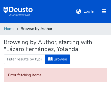
(current)
Log In
Home
Browse by Author
DeustoTeka
Browsing by Author, starting with
"Lázaro Fernández, Yolanda"
Communities
&
Browse
Collections
Error fetching items
All of DSpace
Policies