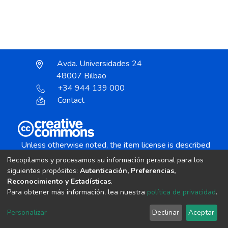
Avda. Universidades 24
48007 Bilbao
+34 944 139 000
Contact
Unless otherwise noted, the item license is described
as:
Recopilamos y procesamos su información personal para los
Creative Commons Attribution-NonCommercial-
siguientes propósitos:
Autenticación, Preferencias,
NoDerivs 4.0 License
Reconocimiento y Estadísticas
.
Para obtener más información, lea nuestra
política de privacidad
.
DSpace software
copyright © 2002-2026
LYRASIS
Personalizar
Declinar
Aceptar
Cookie settings
Send Feedback