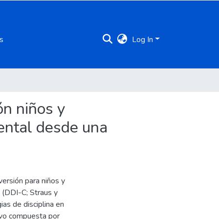
s
Log In
ón niños y
rental desde una
versión para niños y
 (DDI-C; Straus y
ias de disciplina en
tuvo compuesta por