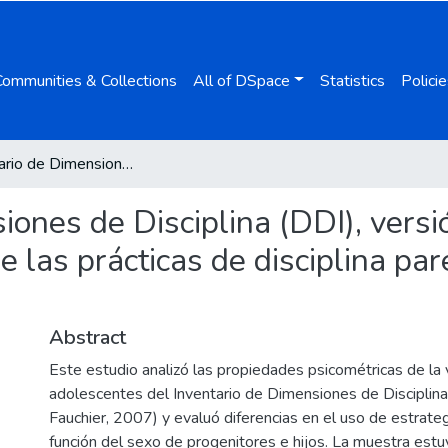
Communities & Collections
All of DSpace
Statistics
Policie
El Inventario de Dimensiones de Disciplina (DDI), versión niños y adolescentes: estudio de las prácticas de disciplina parental desde una perspectiva de género
iones de Disciplina (DDI), versi
e las prácticas de disciplina pa
Abstract
Este estudio analizó las propiedades psicométricas de la 
adolescentes del Inventario de Dimensiones de Disciplina
Fauchier, 2007) y evaluó diferencias en el uso de estrateg
función del sexo de progenitores e hijos. La muestra es