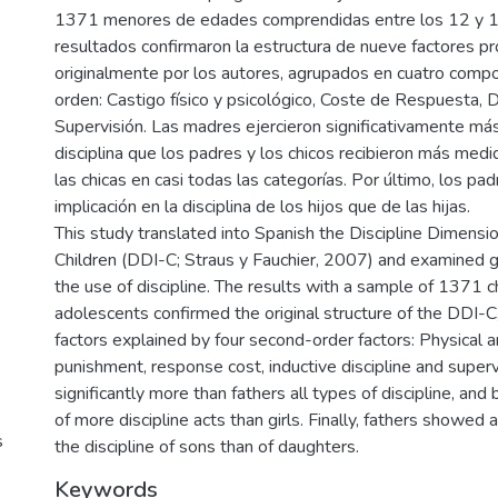
1371 menores de edades comprendidas entre los 12 y 1
resultados confirmaron la estructura de nueve factores p
originalmente por los autores, agrupados en cuatro com
orden: Castigo físico y psicológico, Coste de Respuesta, Di
Supervisión. Las madres ejercieron significativamente más
disciplina que los padres y los chicos recibieron más medi
las chicas en casi todas las categorías. Por último, los p
implicación en la disciplina de los hijos que de las hijas.
This study translated into Spanish the Discipline Dimensio
Children (DDI-C; Straus y Fauchier, 2007) and examined g
the use of discipline. The results with a sample of 1371 c
adolescents confirmed the original structure of the DDI-C,
factors explained by four second-order factors: Physical 
punishment, response cost, inductive discipline and super
significantly more than fathers all types of discipline, an
of more discipline acts than girls. Finally, fathers showed a
s
the discipline of sons than of daughters.
Keywords