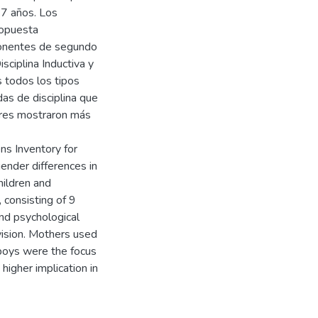
7 años. Los
ropuesta
ponentes de segundo
sciplina Inductiva y
 todos los tipos
das de disciplina que
adres mostraron más
ns Inventory for
ender differences in
hildren and
 consisting of 9
and psychological
vision. Mothers used
d boys were the focus
 higher implication in