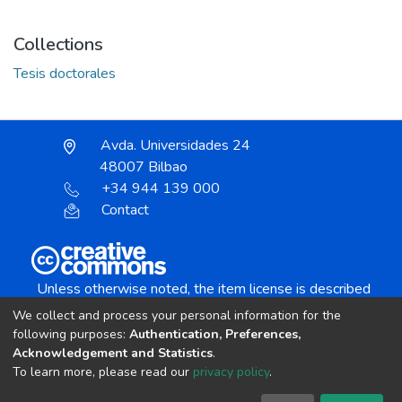
Collections
Tesis doctorales
Avda. Universidades 24
48007 Bilbao
+34 944 139 000
Contact
Unless otherwise noted, the item license is described
as:
We collect and process your personal information for the
Creative Commons Attribution-NonCommercial-
following purposes:
Authentication, Preferences,
NoDerivs 4.0 License
Acknowledgement and Statistics
.
To learn more, please read our
privacy policy
.
DSpace software
copyright © 2002-2026
LYRASIS