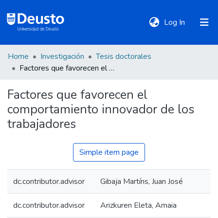
(current)
Log In
Home
Investigación
Tesis doctorales
DeustoTeka
Factores que favorecen el comportamiento innovador de los trabajadores
Factores que favorecen el
Communities
comportamiento innovador de los
&
Collections
trabajadores
All of DSpace
Simple item page
dc.contributor.advisor
Gibaja Martíns, Juan José
Statistics
dc.contributor.advisor
Arizkuren Eleta, Amaia
Policies