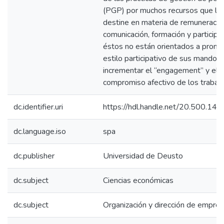
(PGP) por muchos recursos que la 
destine en materia de remuneració
comunicación, formación y participac
éstos no están orientados a promo
estilo participativo de sus mandos 
incrementar el “engagement” y el
compromiso afectivo de los trabaj
dc.identifier.uri
https://hdl.handle.net/20.500.1
dc.language.iso
spa
dc.publisher
Universidad de Deusto
dc.subject
Ciencias económicas
dc.subject
Organización y dirección de empre