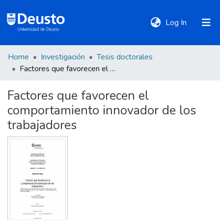
(current)
Log In
Home
Investigación
Tesis doctorales
DeustoTeka
Factores que favorecen el comportamiento innovador de los trabajadores
Factores que favorecen el
Communities
comportamiento innovador de los
&
Collections
trabajadores
All of DSpace
Statistics
Policies