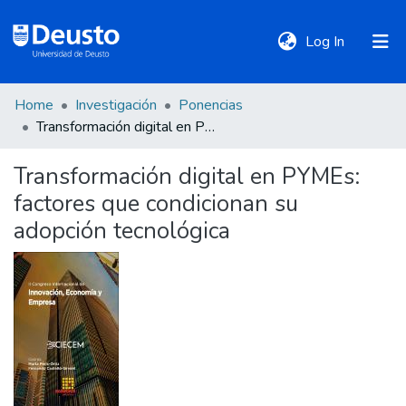
(current)
Log In
Home
Investigación
Ponencias
DeustoTeka
Transformación digital en PYMEs: factores que condicionan su adopción tecnológica
Transformación digital en PYMEs:
Communities
factores que condicionan su
&
Collections
adopción tecnológica
All of DSpace
Statistics
Policies