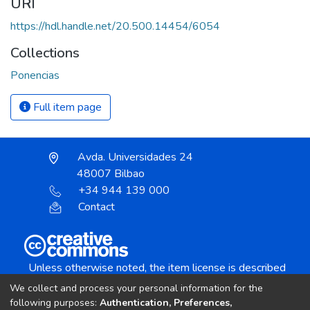
URI
https://hdl.handle.net/20.500.14454/6054
Collections
Ponencias
Full item page
Avda. Universidades 24
48007 Bilbao
+34 944 139 000
Contact
Unless otherwise noted, the item license is described
as:
We collect and process your personal information for the
Creative Commons Attribution-NonCommercial-
following purposes:
Authentication, Preferences,