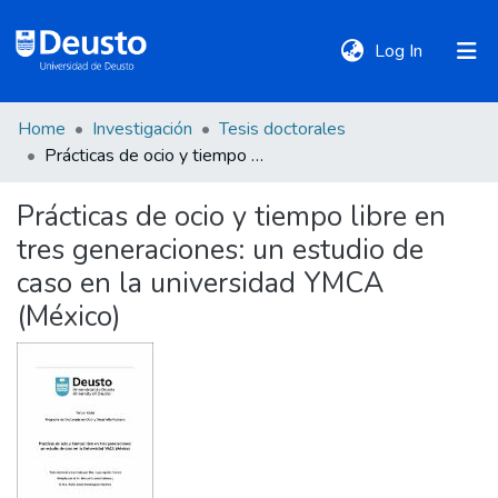
(current)
Log In
Home
Investigación
Tesis doctorales
DeustoTeka
Prácticas de ocio y tiempo libre en tres generaciones: un estudio de caso en la universidad YMCA (México)
Prácticas de ocio y tiempo libre en
Communities
tres generaciones: un estudio de
&
Collections
caso en la universidad YMCA
(México)
All of DSpace
Statistics
Policies