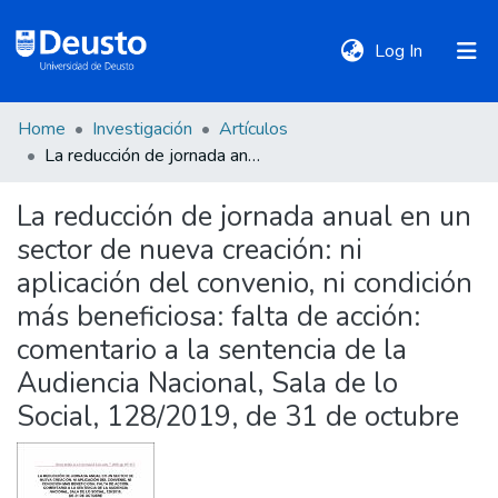
(current)
Log In
Home
Investigación
Artículos
DeustoTeka
La reducción de jornada anual en un sector de nueva creación: ni aplicación del convenio, ni condición más beneficiosa: falta de acción: comentario a la sentencia de la Audiencia Nacional, Sala de lo Social, 128/2019, de 31 de octubre
La reducción de jornada anual en un
Communities
sector de nueva creación: ni
&
Collections
aplicación del convenio, ni condición
más beneficiosa: falta de acción:
All of DSpace
comentario a la sentencia de la
Audiencia Nacional, Sala de lo
Social, 128/2019, de 31 de octubre
Statistics
Policies