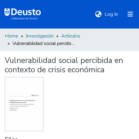
(current)
Log In
Home
Investigación
Artículos
DeustoTeka
Vulnerabilidad social percibida en contexto de crisis económica
Vulnerabilidad social percibida en
Communities
contexto de crisis económica
&
Collections
All of DSpace
Statistics
Policies