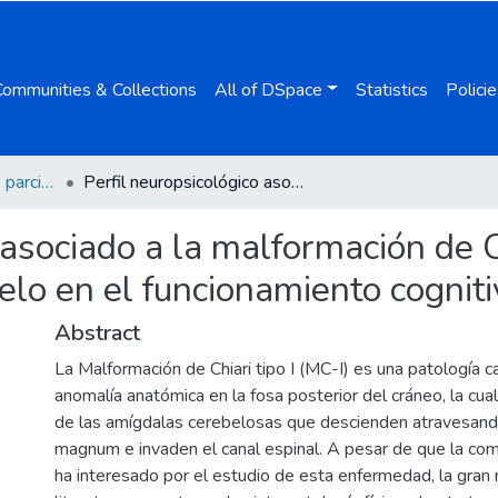
Communities & Collections
All of DSpace
Statistics
Policie
Extractos y versiones parciales de tesis
Perfil neuropsicológico asociado a la malformación de Chiari tipo I: Implicaciones del cerebelo en el funcionamiento cognitivo
asociado a la malformación de Ch
elo en el funcionamiento cogniti
Abstract
La Malformación de Chiari tipo I (MC-I) es una patología c
anomalía anatómica en la fosa posterior del cráneo, la cua
de las amígdalas cerebelosas que descienden atravesand
magnum e invaden el canal espinal. A pesar de que la comu
ha interesado por el estudio de esta enfermedad, la gran 