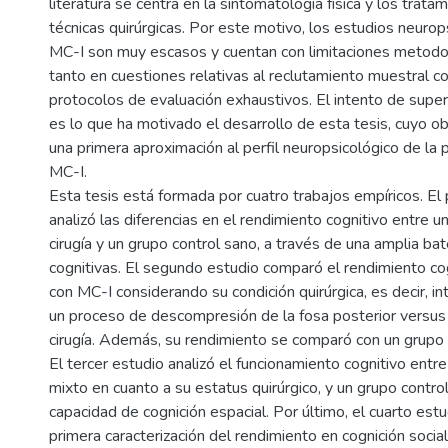
literatura se centra en la sintomatología física y los trata
técnicas quirúrgicas. Por este motivo, los estudios neurop
MC-I son muy escasos y cuentan con limitaciones metodo
tanto en cuestiones relativas al reclutamiento muestral c
protocolos de evaluación exhaustivos. El intento de super
es lo que ha motivado el desarrollo de esta tesis, cuyo o
una primera aproximación al perfil neuropsicológico de la 
MC-I.
Esta tesis está formada por cuatro trabajos empíricos. El
analizó las diferencias en el rendimiento cognitivo entre u
cirugía y un grupo control sano, a través de una amplia ba
cognitivas. El segundo estudio comparó el rendimiento co
con MC-I considerando su condición quirúrgica, es decir, 
un proceso de descompresión de la fosa posterior versus 
cirugía. Además, su rendimiento se comparó con un grupo 
El tercer estudio analizó el funcionamiento cognitivo entr
mixto en cuanto a su estatus quirúrgico, y un grupo contro
capacidad de cognición espacial. Por último, el cuarto est
primera caracterización del rendimiento en cognición social