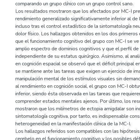
comparando un grupo clínico con un grupo control sano.
Los resultados mostraron que los afectados por MC-I pr
rendimiento generalizado significativamente inferior al de 
incluso tras el control estadístico de la sintomatología neu
dolor físico. Los hallazgos obtenidos en los dos primeros
que el funcionamiento cognitivo del grupo con MC-I se ve
amplio espectro de dominios cognitivos y que el perfil de 
independiente de su estatus quirúrgico. Asimismo, al anal
en cognición espacial se observó que el déficit principal 
se mantiene ante las tareas que exigen un ejercicio de ima
manipulación mental de los estímulos visuales sin deman
al rendimiento en cognición social, el grupo con MC-I obtu
inferior, siendo ésta observada en las tareas que requieren 
comprender estados mentales ajenos. Por último, los res
mostraron que los milímetros de ectopia amigdalar son i
sintomatología cognitiva, por tanto, es indispensable consi
heterogeneidad en la manifestación clínica de la MC-I.
Los hallazgos referidos son compatibles con las hipótesis 
cerebelo en el funcionamiento cognitivo y los posibles déf