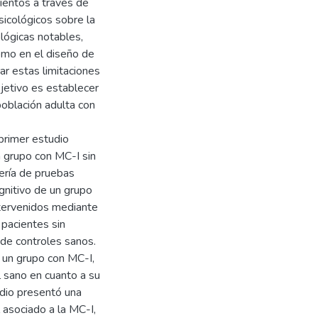
mientos a través de
sicológicos sobre la
lógicas notables,
omo en el diseño de
ar estas limitaciones
bjetivo es establecer
población adulta con
 primer estudio
n grupo con MC-I sin
tería de pruebas
gnitivo de un grupo
intervenidos mediante
pacientes sin
de controles sanos.
e un grupo con MC-I,
l sano en cuanto a su
udio presentó una
 asociado a la MC-I,