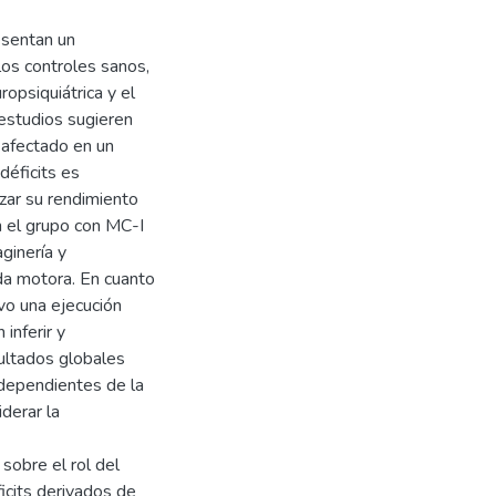
esentan un
los controles sanos,
ropsiquiátrica y el
 estudios sugieren
 afectado en un
déficits es
izar su rendimiento
en el grupo con MC-I
ginería y
da motora. En cuanto
vo una ejecución
inferir y
ultados globales
ndependientes de la
derar la
sobre el rol del
icits derivados de