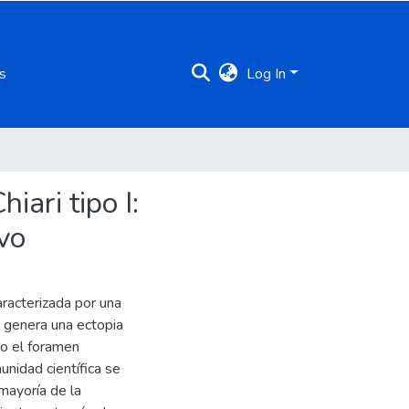
s
Log In
iari tipo I:
vo
aracterizada por una
l genera una ectopia
o el foramen
nidad científica se
mayoría de la