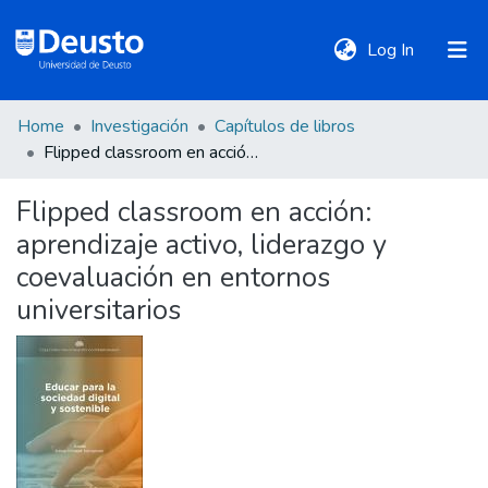
(current)
Log In
Home
Investigación
Capítulos de libros
DeustoTeka
Flipped classroom en acción: aprendizaje activo, liderazgo y coevaluación en entornos universitarios
Flipped classroom en acción:
Communities
aprendizaje activo, liderazgo y
&
Collections
coevaluación en entornos
universitarios
All of DSpace
Statistics
Policies