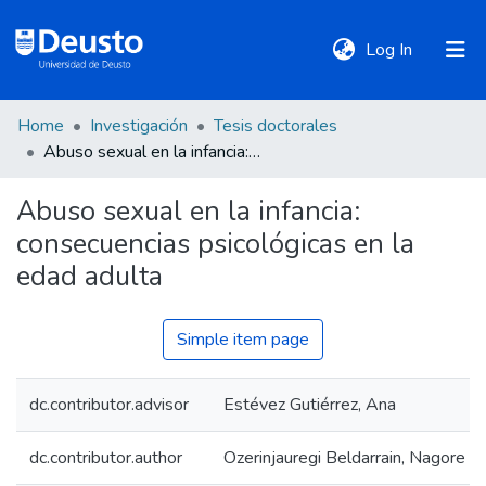
(current)
Log In
Home
Investigación
Tesis doctorales
DeustoTeka
Abuso sexual en la infancia: consecuencias psicológicas en la edad adulta
Abuso sexual en la infancia:
Communities
consecuencias psicológicas en la
&
Collections
edad adulta
All of DSpace
Simple item page
dc.contributor.advisor
Estévez Gutiérrez, Ana
Statistics
dc.contributor.author
Ozerinjauregi Beldarrain, Nagore
Policies