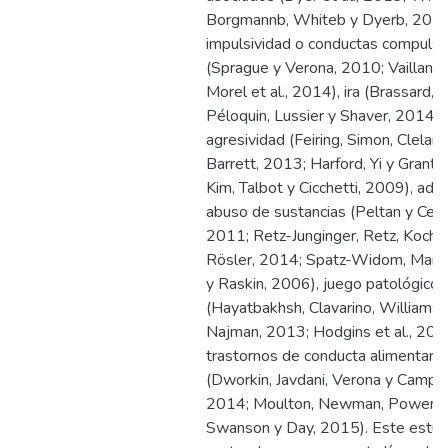
Borgmannb, Whiteb y Dyerb, 2015
impulsividad o conductas compulsi
(Sprague y Verona, 2010; Vaillanco
Morel et al., 2014), ira (Brassard, 
Péloquin, Lussier y Shaver, 2014),
agresividad (Feiring, Simon, Cleland
Barrett, 2013; Harford, Yi y Grant,
Kim, Talbot y Cicchetti, 2009), adic
abuso de sustancias (Peltan y Cellu
2011; Retz-Junginger, Retz, Koch 
Rösler, 2014; Spatz-Widom, Marm
y Raskin, 2006), juego patológico
(Hayatbakhsh, Clavarino, Williams,
Najman, 2013; Hodgins et al., 201
trastornos de conducta alimentaria
(Dworkin, Javdani, Verona y Campbe
2014; Moulton, Newman, Power,
Swanson y Day, 2015). Este estud