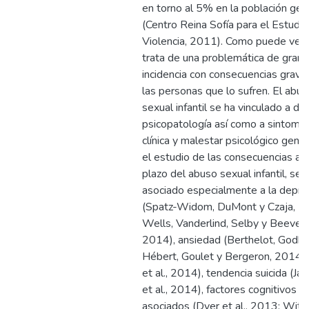
en torno al 5% en la población gen
(Centro Reina Sofía para el Estudio
Violencia, 2011). Como puede vers
trata de una problemática de gran
incidencia con consecuencias grave
las personas que lo sufren. El abu
sexual infantil se ha vinculado a di
psicopatología así como a sintoma
clínica y malestar psicológico gener
el estudio de las consecuencias a l
plazo del abuso sexual infantil, se 
asociado especialmente a la depre
(Spatz-Widom, DuMont y Czaja, 2
Wells, Vanderlind, Selby y Beevers
2014), ansiedad (Berthelot, Godbo
Hébert, Goulet y Bergeron, 2014; 
et al., 2014), tendencia suicida (Ja
et al., 2014), factores cognitivos
asociados (Dyer et al., 2013; Witth