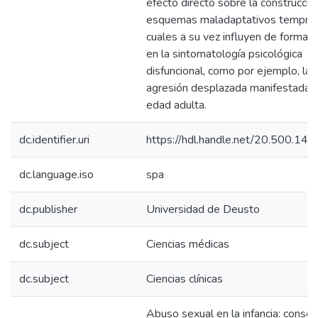
efecto directo sobre la construcció
esquemas maladaptativos tempran
cuales a su vez influyen de forma d
en la sintomatología psicológica
disfuncional, como por ejemplo, la
agresión desplazada manifestada e
edad adulta.
dc.identifier.uri
https://hdl.handle.net/20.500.14
dc.language.iso
spa
dc.publisher
Universidad de Deusto
dc.subject
Ciencias médicas
dc.subject
Ciencias clínicas
Abuso sexual en la infancia: conse