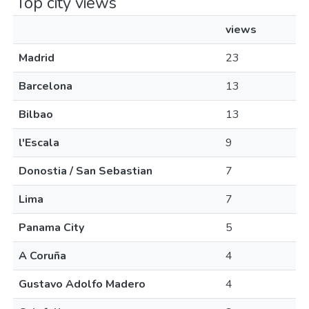
Top city views
views
Madrid
23
Barcelona
13
Bilbao
13
l'Escala
9
Donostia / San Sebastian
7
Lima
7
Panama City
5
A Coruña
4
Gustavo Adolfo Madero
4