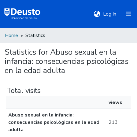
(current)
Log In
Home
Statistics
DeustoTeka
Statistics for Abuso sexual en la
infancia: consecuencias psicológicas
Communities
&
en la edad adulta
Collections
Total visits
All of DSpace
views
Abuso sexual en la infancia:
Policies
consecuencias psicológicas en la edad
213
adulta