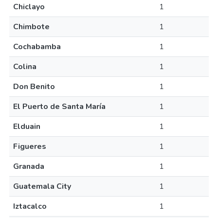
Chiclayo
1
Chimbote
1
Cochabamba
1
Colina
1
Don Benito
1
El Puerto de Santa María
1
Elduain
1
Figueres
1
Granada
1
Guatemala City
1
Iztacalco
1