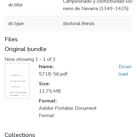
Campesinado y conflictividad social
dc.title
reino de Navarra (1349-1425)
dc.type
doctoral thesis
Files
Original bundle
Now showing
1 - 1 of 1
Name:
Down
5718-56.pdf
load
Size:
11.75 MB
Format:
Adobe Portable Document
Format
Collections