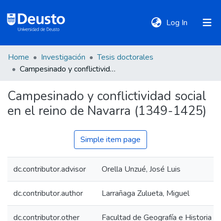
(current)
Log In
Home
Investigación
Tesis doctorales
DeustoTeka
Campesinado y conflictividad social en el reino de Navarra (1349-1425)
Campesinado y conflictividad social
Communities
en el reino de Navarra (1349-1425)
&
Collections
Simple item page
All of DSpace
dc.contributor.advisor
Orella Unzué, José Luis
Statistics
dc.contributor.author
Larrañaga Zulueta, Miguel
Policies
dc.contributor.other
Facultad de Geografía e Historia