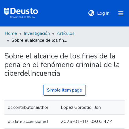
(current)
Log In
Home
Investigación
Artículos
DeustoTeka
Sobre el alcance de los fines de la pena en el fenómeno criminal de la ciberdelincuencia
Sobre el alcance de los fines de la
Communities
pena en el fenómeno criminal de la
&
Collections
ciberdelincuencia
All of DSpace
Simple item page
dc.contributor.author
López Gorostidi, Jon
Statistics
dc.date.accessioned
2025-01-10T09:03:47Z
Policies