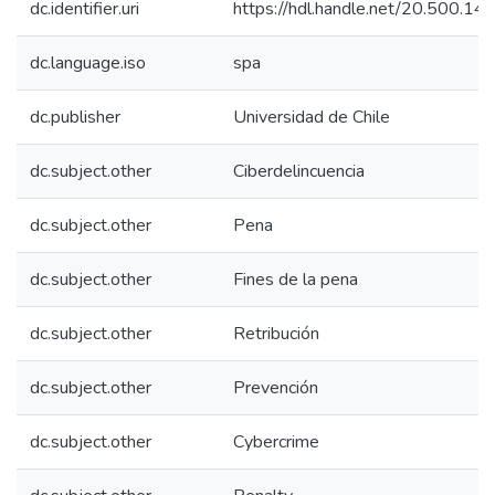
dc.identifier.uri
https://hdl.handle.net/20.500.1
dc.language.iso
spa
dc.publisher
Universidad de Chile
dc.subject.other
Ciberdelincuencia
dc.subject.other
Pena
dc.subject.other
Fines de la pena
dc.subject.other
Retribución
dc.subject.other
Prevención
dc.subject.other
Cybercrime