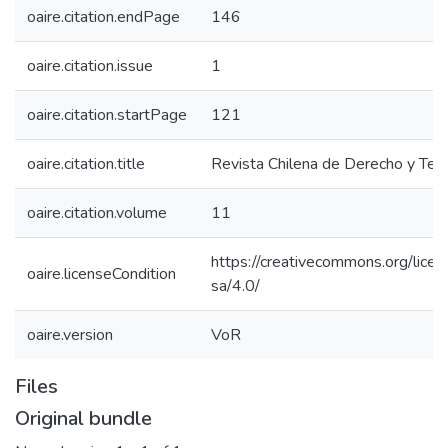
oaire.citation.endPage
146
oaire.citation.issue
1
oaire.citation.startPage
121
oaire.citation.title
Revista Chilena de Derecho y Tec
oaire.citation.volume
11
https://creativecommons.org/licen
oaire.licenseCondition
sa/4.0/
oaire.version
VoR
Files
Original bundle