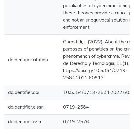
peculiarities of cybercrime, being 
these theories provide a critical 
and not an unequivocal solution to 
enforcement.
Gorostidi, J. (2022). About the rea
purposes of penalties on the crimi
phenomenon of cybercrime. Revist
dc.identifier.citation
de Derecho y Tecnologia, 11(1), 
https://doi.org/10.5354/0719-
2584.2022.60913
dc.identifier.doi
10.5354/0719-2584.2022.609
dc.identifier.eissn
0719-2584
dc.identifier.issn
0719-2576