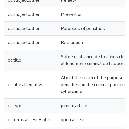
dc.subject.other
Penalty
dc.subject.other
Prevention
dc.subject.other
Purposes of penalties
dc.subject.other
Retribution
Sobre el alcance de los fines de l
dc.title
el fenómeno criminal de la ciberde
About the reach of the purposes o
dc.title.alternative
penalties on the criminal phenome
cybercrime
dc.type
journal article
dcterms.accessRights
open access