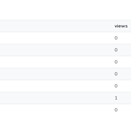
views
0
0
0
0
0
1
0