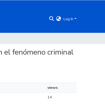
Log In
en el fenómeno criminal
views
14