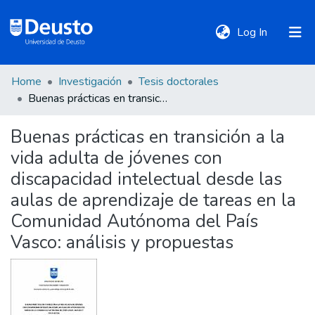
(current)
Log In
Home
Investigación
Tesis doctorales
DeustoTeka
Buenas prácticas en transición a la vida adulta de jóvenes con discapacidad intelectual desde las aulas de aprendizaje de tareas en la Comunidad Autónoma del País Vasco: análisis y propuestas
Buenas prácticas en transición a la
Communities
vida adulta de jóvenes con
&
Collections
discapacidad intelectual desde las
aulas de aprendizaje de tareas en la
All of DSpace
Comunidad Autónoma del País
Vasco: análisis y propuestas
Statistics
Policies