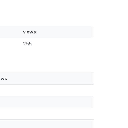
views
255
ews