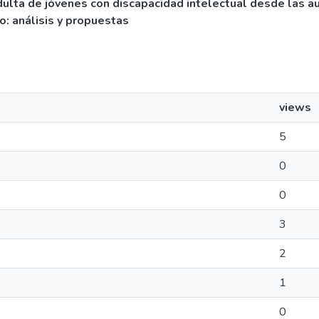
adulta de jóvenes con discapacidad intelectual desde las a
: análisis y propuestas
views
5
0
0
3
2
1
0