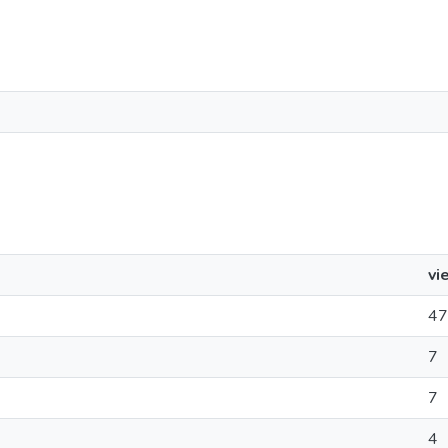
vi
47
7
7
4