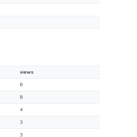
views
8
8
4
3
3