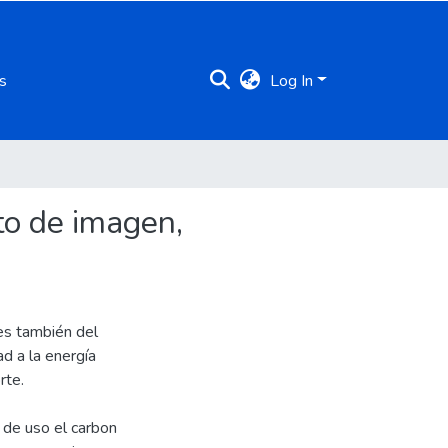
s
Log In
to de imagen,
 es también del
ad a la energía
rte.
 de uso el carbon