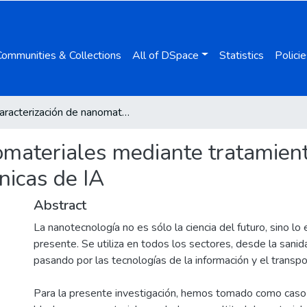
Communities & Collections
All of DSpace
Statistics
Policie
Caracterización de nanomateriales mediante tratamiento de imagen, reconstrucción 3D y técnicas de IA
omateriales mediante tratamien
nicas de IA
Abstract
La nanotecnología no es sólo la ciencia del futuro, sino lo
presente. Se utiliza en todos los sectores, desde la sanid
pasando por las tecnologías de la información y el transpo
Para la presente investigación, hemos tomado como caso