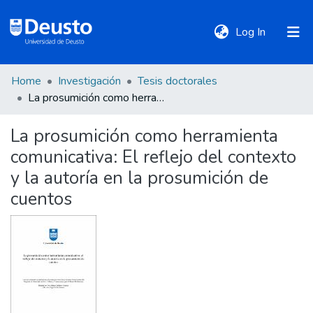
(current)
Log In
Home
Investigación
Tesis doctorales
DeustoTeka
La prosumición como herramienta comunicativa: El reflejo del contexto y la autoría en la prosumición de cuentos
La prosumición como herramienta
Communities
comunicativa: El reflejo del contexto
&
Collections
y la autoría en la prosumición de
cuentos
All of DSpace
Statistics
Policies