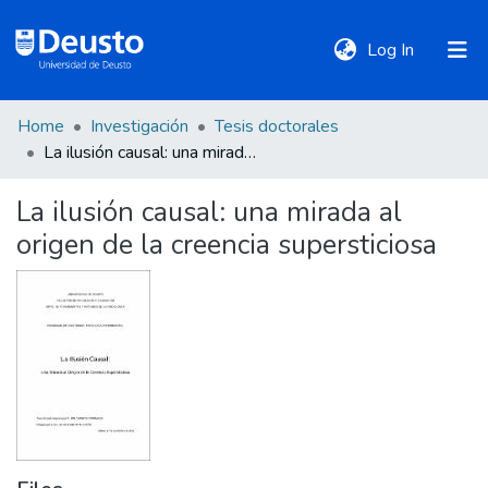
(current)
Log In
Home
Investigación
Tesis doctorales
DeustoTeka
La ilusión causal: una mirada al origen de la creencia supersticiosa
La ilusión causal: una mirada al
Communities
origen de la creencia supersticiosa
&
Collections
All of DSpace
Statistics
Policies