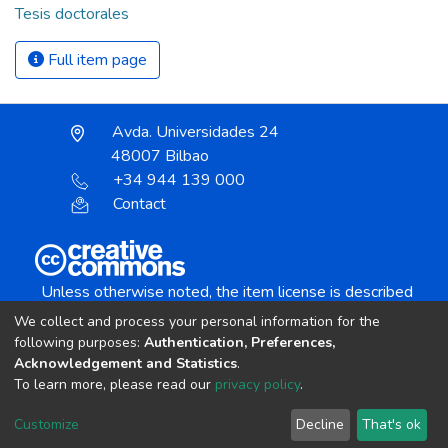
Tesis doctorales
Full item page
Avda. Universidades 24
48007 Bilbao
+34 944 139 000
Contact
Unless otherwise noted, the item license is described
as:
We collect and process your personal information for the
Creative Commons Attribution-NonCommercial-
following purposes:
Authentication, Preferences,
NoDerivs 4.0 License
Acknowledgement and Statistics
.
To learn more, please read our
privacy policy
.
DSpace software
copyright © 2002-2026
LYRASIS
Customize
Decline
That's ok
Cookie settings
Send Feedback