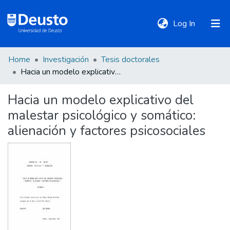
(current)
Log In
Home
Investigación
Tesis doctorales
DeustoTeka
Hacia un modelo explicativo del malestar psicológico y somático: alienación y factores psicosociales
Hacia un modelo explicativo del
Communities
malestar psicológico y somático:
&
Collections
alienación y factores psicosociales
All of DSpace
Statistics
Policies