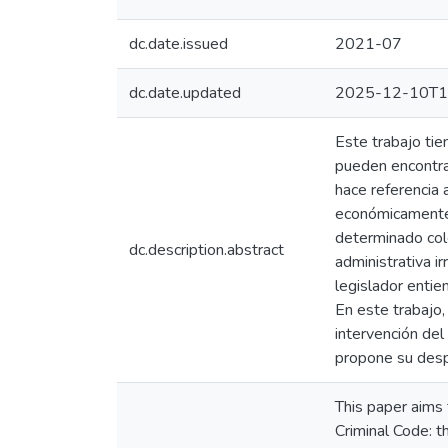
dc.date.issued
2021-07
dc.date.updated
2025-12-10T1
Este trabajo tie
pueden encontrar
hace referencia
económicamente. 
determinado col
dc.description.abstract
administrativa i
legislador entie
En este trabajo,
intervención del
propone su despe
This paper aims 
Criminal Code: t