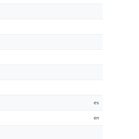
es
en