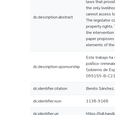
laws that provid
the only liveliho
cannot access to
dc.description.abstract
The legislator c
property rights.
the intervention 
paper proposes th
elements of the d
Este trabajo ha 
político-crimina
dc.description.sponsorship
Gobierno de Esp
095155-B-C21
dc.identifier.citation
Benito Sánchez, 
dc.identifier.issn
1138-9168
dc.identifier.uri
https://hdl.ha