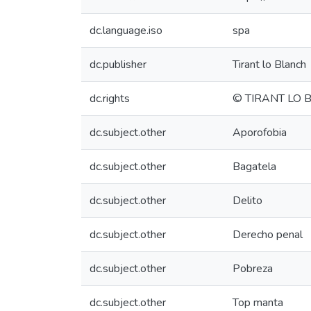
dc.language.iso
spa
dc.publisher
Tirant lo Blanch
dc.rights
© TIRANT LO 
dc.subject.other
Aporofobia
dc.subject.other
Bagatela
dc.subject.other
Delito
dc.subject.other
Derecho penal
dc.subject.other
Pobreza
dc.subject.other
Top manta