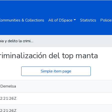
Communities & Collections
All of DSpace
Statistics
Policie
Aporofobia y delito la criminalización del top manta
criminalización del top manta
Simple item page
, Demelsa
2:21:26Z
2:21:26Z