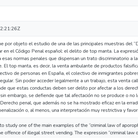
2:21:26Z
ne por objeto el estudio de una de las principales muestras del 
 en el Código Penal español: el delito de top manta. La expresi
 a esas normas penales que dispensan un trato discriminatorio a 
El top manta, es decir, la venta ambulante de productos falsific
ectivo de personas en España, el colectivo de inmigrantes pobres
rregular. Sin poder acceder legalmente a un trabajo, esta venta cal
nde que estas conductas deben ser delito por afectar a los derech
 sin embargo, se defiende que tal afectación no se produce o no 
 Derecho penal, que además no se ha mostrado eficaz en la erradi
nalización o, al menos, una interpretación muy restrictiva y favor
to study one of the main examples of the “criminal law of aporop
he offence of illegal street vending. The expression “criminal law 