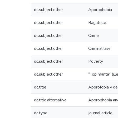
dc.subject.other
Aporophobia
dc.subject.other
Bagatelle
dc.subject.other
Crime
dc.subject.other
Criminal law
dc.subject.other
Poverty
dc.subject.other
“Top manta” (ill
dc.title
Aporofobia y del
dc.title.alternative
Aporophobia and 
dc.type
journal article