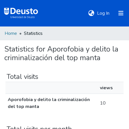
(current)
Log In
Home
Statistics
DeustoTeka
Statistics for Aporofobia y delito la
criminalización del top manta
Communities
&
Collections
Total visits
views
All of DSpace
Aporofobia y delito la criminalización
10
del top manta
Policies