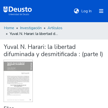
(current)
Log In
Home
Investigación
Artículos
DeustoTeka
Yuval N. Harari: la libertad difuminada y desmitificada : (parte I)
Yuval N. Harari: la libertad
Communities
difuminada y desmitificada : (parte I)
&
Collections
All of DSpace
Statistics
Policies