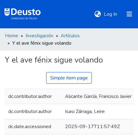
(current)
Log In
Home
Investigación
Artículos
DeustoTeka
Y el ave fénix sigue volando
Y el ave fénix sigue volando
Communities
&
Collections
Simple item page
All of DSpace
dc.contributor.author
Alicante García, Francisco Javier
dc.contributor.author
Isasi Zárraga, Leire
Statistics
dc.date.accessioned
2025-09-17T11:57:49Z
Policies