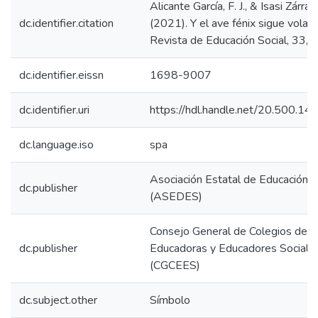
Alicante García, F. J., & Isasi Zárrag
dc.identifier.citation
(2021). Y el ave fénix sigue volan
Revista de Educación Social, 33,
dc.identifier.eissn
1698-9007
dc.identifier.uri
https://hdl.handle.net/20.500.1
dc.language.iso
spa
Asociación Estatal de Educación S
dc.publisher
(ASEDES)
Consejo General de Colegios de
dc.publisher
Educadoras y Educadores Sociale
(CGCEES)
dc.subject.other
Símbolo