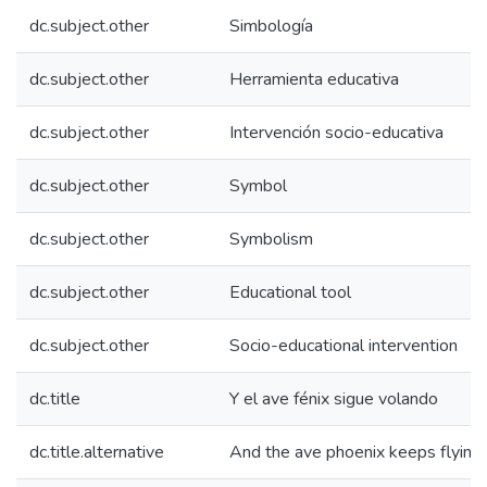
dc.subject.other
Simbología
dc.subject.other
Herramienta educativa
dc.subject.other
Intervención socio-educativa
dc.subject.other
Symbol
dc.subject.other
Symbolism
dc.subject.other
Educational tool
dc.subject.other
Socio-educational intervention
dc.title
Y el ave fénix sigue volando
dc.title.alternative
And the ave phoenix keeps flying