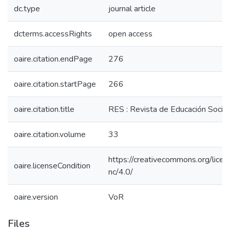
dc.type
journal article
dcterms.accessRights
open access
oaire.citation.endPage
276
oaire.citation.startPage
266
oaire.citation.title
RES : Revista de Educación Social
oaire.citation.volume
33
https://creativecommons.org/licen
oaire.licenseCondition
nc/4.0/
oaire.version
VoR
Files