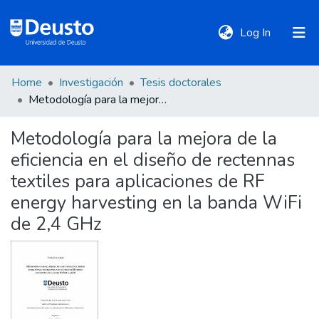
(current)
Log In
Home
Investigación
Tesis doctorales
DeustoTeka
Metodología para la mejora de la eficiencia en el diseño de rectennas textiles para aplicaciones de RF energy harvesting en la banda WiFi de 2,4 GHz
Metodología para la mejora de la
Communities
eficiencia en el diseño de rectennas
&
Collections
textiles para aplicaciones de RF
energy harvesting en la banda WiFi
All of DSpace
de 2,4 GHz
Statistics
Policies