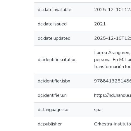
dc.date.available
2025-12-10T12:
dc.date.issued
2021
dc.date.updated
2025-12-10T12:
Larrea Aranguren,
dc.identifier.citation
persona. En M. Lar
transformación loc
dc.identifier.isbn
978841325148
dc.identifier.uri
https://hdl.hand
dc.language.iso
spa
dc.publisher
Orkestra-Institut