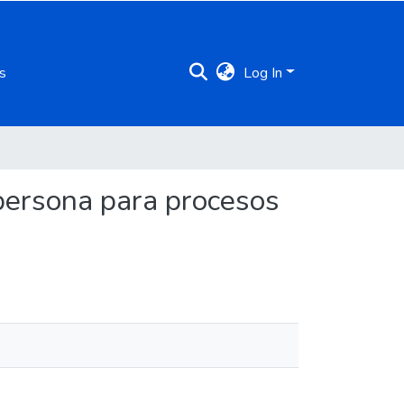
s
Log In
 persona para procesos