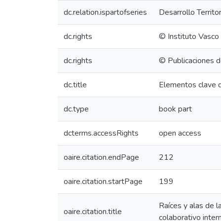
dc.relation.ispartofseries
Desarrollo Territor
dc.rights
© Instituto Vasco
dc.rights
© Publicaciones d
dc.title
Elementos clave d
dc.type
book part
dcterms.accessRights
open access
oaire.citation.endPage
212
oaire.citation.startPage
199
Raíces y alas de l
oaire.citation.title
colaborativo inter