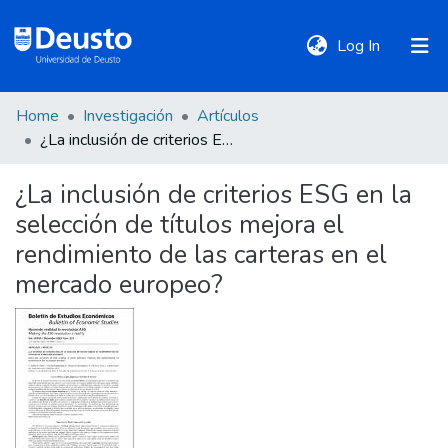
(current)
Log In
Home
Investigación
Artículos
DeustoTeka
¿La inclusión de criterios ESG en la selección de títulos mejora el rendimiento de las carteras en el mercado europeo?
¿La inclusión de criterios ESG en la
Communities
selección de títulos mejora el
&
Collections
rendimiento de las carteras en el
mercado europeo?
All of DSpace
Statistics
Policies