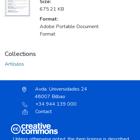
Size:
675.21 KB
Format:
Adobe Portable Document
Format
Collections
Artículos
Avda. Universidades 24
48007 Bilbao
+34 944 139 000
Contact
Unless otherwise noted, the item license is described