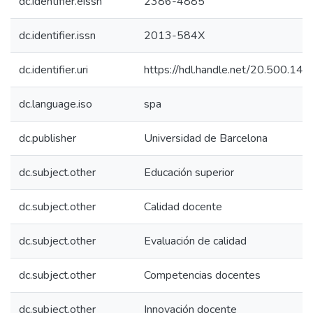
dc.identifier.eissn
2386-4885
dc.identifier.issn
2013-584X
dc.identifier.uri
https://hdl.handle.net/20.500.1
dc.language.iso
spa
dc.publisher
Universidad de Barcelona
dc.subject.other
Educación superior
dc.subject.other
Calidad docente
dc.subject.other
Evaluación de calidad
dc.subject.other
Competencias docentes
dc.subject.other
Innovación docente