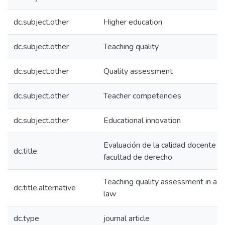
dc.subject.other
Higher education
dc.subject.other
Teaching quality
dc.subject.other
Quality assessment
dc.subject.other
Teacher competencies
dc.subject.other
Educational innovation
Evaluación de la calidad docente e
dc.title
facultad de derecho
Teaching quality assessment in a fa
dc.title.alternative
law
dc.type
journal article