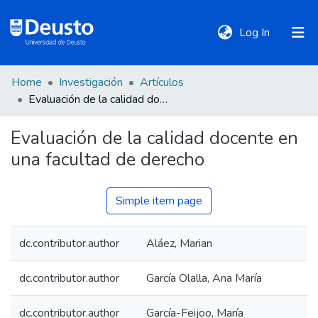
(current)
Log In
Home
Investigación
Artículos
DeustoTeka
Evaluación de la calidad docente en una facultad de derecho
Evaluación de la calidad docente en
Communities
una facultad de derecho
&
Collections
Simple item page
All of DSpace
dc.contributor.author
Aláez, Marian
Statistics
dc.contributor.author
García Olalla, Ana María
Policies
dc.contributor.author
García-Feijoo, María