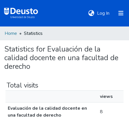
(current)
Log In
Home
Statistics
DeustoTeka
Statistics for Evaluación de la
calidad docente en una facultad de
Communities
&
derecho
Collections
Total visits
All of DSpace
views
Evaluación de la calidad docente en
Policies
8
una facultad de derecho