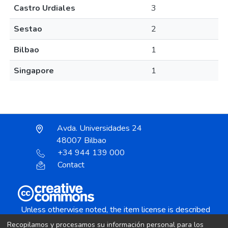
Castro Urdiales
3
Sestao
2
Bilbao
1
Singapore
1
Avda. Universidades 24
48007 Bilbao
+34 944 139 000
Contact
Unless otherwise noted, the item license is described
as:
Recopilamos y procesamos su información personal para los