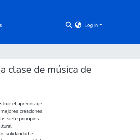
s
Log In
la clase de música de
truir el aprendizaje
 mejores creaciones
os siete principios
ltural,
o, solidaridad e