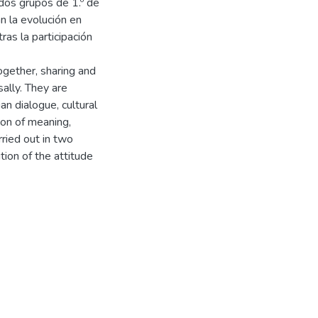
 dos grupos de 1.º de
n la evolución en
ras la participación
ogether, sharing and
sally. They are
an dialogue, cultural
ion of meaning,
rried out in two
tion of the attitude