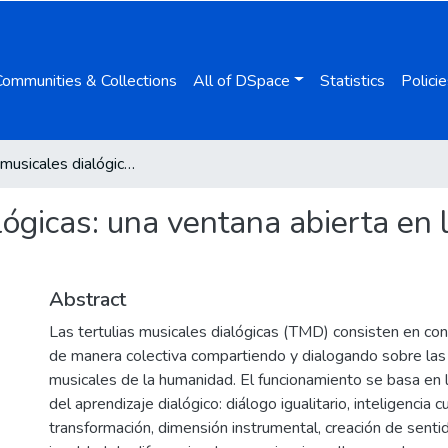
Communities & Collections
All of DSpace
Statistics
Policie
Tertulias musicales dialógicas: una ventana abierta en la clase de música de las escuelas
lógicas: una ventana abierta en 
Abstract
Las tertulias musicales dialógicas (TMD) consisten en cons
de manera colectiva compartiendo y dialogando sobre las
musicales de la humanidad. El funcionamiento se basa en l
del aprendizaje dialógico: diálogo igualitario, inteligencia cu
transformación, dimensión instrumental, creación de sentid